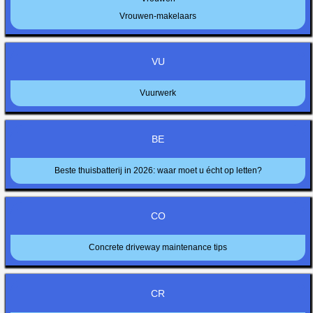
Vrouwen-makelaars
VU
Vuurwerk
BE
Beste thuisbatterij in 2026: waar moet u écht op letten?
CO
Concrete driveway maintenance tips
CR