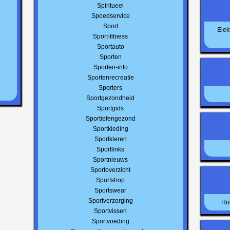
Spiritueel
Spoedservice
Sport
Elek
Sport-fitness
Sportauto
Sporten
Sporten-info
Sportenrecreatie
Sporters
Sportgezondheid
Sportgids
Sportiefengezond
Sportkleding
Sportkleren
Sportlinks
Sportnieuws
Sportoverzicht
Sportshop
Sportswear
Sportverzorging
Ho
Sportvissen
Sportvoeding