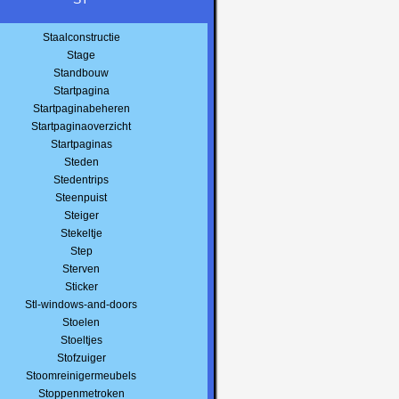
Staalconstructie
Stage
Standbouw
Startpagina
Startpaginabeheren
Startpaginaoverzicht
Startpaginas
Steden
Stedentrips
Steenpuist
Steiger
Stekeltje
Step
Sterven
Sticker
Stl-windows-and-doors
Stoelen
Stoeltjes
Stofzuiger
Stoomreinigermeubels
Stoppenmetroken