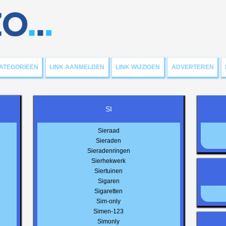
ATEGORIEËN
LINK AANMELDEN
LINK WIJZIGEN
ADVERTEREN
SI
Sieraad
Sieraden
Sieradenringen
Sierhekwerk
Siertuinen
Sigaren
Sigaretten
Sim-only
Simen-123
Simonly