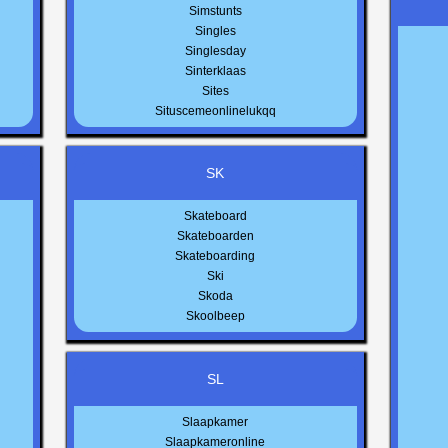
Simstunts
Singles
Singlesday
Sinterklaas
Sites
Situscemeonlinelukqq
SK
Skateboard
Skateboarden
Skateboarding
Ski
Skoda
Skoolbeep
SL
Slaapkamer
Slaapkameronline