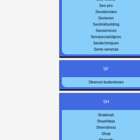
Seo-pro
Seodiensten
Seoleren
Seolinkbuilding
Seoservices
Seospecialistgrou
Seotechniques
Serre-veranda
SF
Sfeervol-buitenleven
SH
Shakinah
Shashiteja
Sherridress
Shop