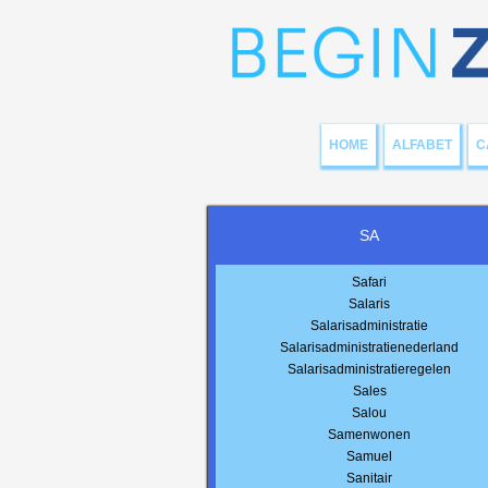
HOME
ALFABET
C
SA
Safari
Salaris
Salarisadministratie
Salarisadministratienederland
Salarisadministratieregelen
Sales
Salou
Samenwonen
Samuel
Sanitair