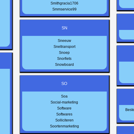
Smithgracia1706
Smmservice99
SN
Sneeuw
Sneltransport
Snoep
Snorfiets
Snowboard
SO
Soa
Social-marketing
Software
Beste
Softwares
Solliciteren
Soortenmarketing