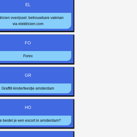
EL
tricien overijssel: betrouwbare vakman
via elektricien.com
FO
Forex
GR
Graffiti kinderfeestje amsterdam
HO
e bestel je een escort in amsterdam?