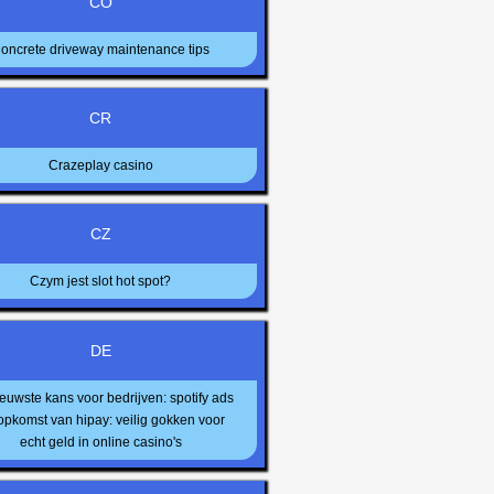
CO
oncrete driveway maintenance tips
CR
Crazeplay casino
CZ
Czym jest slot hot spot?
DE
euwste kans voor bedrijven: spotify ads
opkomst van hipay: veilig gokken voor
echt geld in online casino's