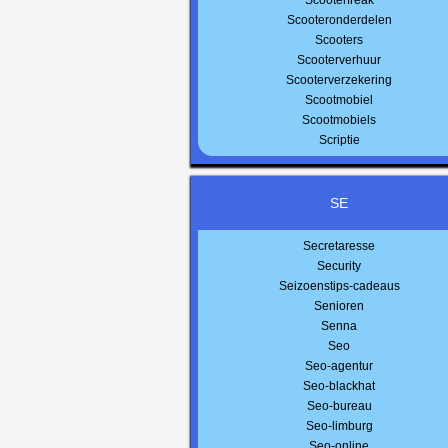
Scooterfreak
Scooteronderdelen
Scooters
Scooterverhuur
Scooterverzekering
Scootmobiel
Scootmobiels
Scriptie
SE
Secretaresse
Security
Seizoenstips-cadeaus
Senioren
Senna
Seo
Seo-agentur
Seo-blackhat
Seo-bureau
Seo-limburg
Seo-online