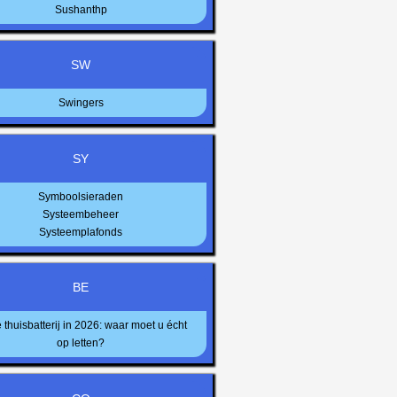
Sushanthp
SW
Swingers
SY
Symboolsieraden
Systeembeheer
Systeemplafonds
BE
 thuisbatterij in 2026: waar moet u écht
op letten?