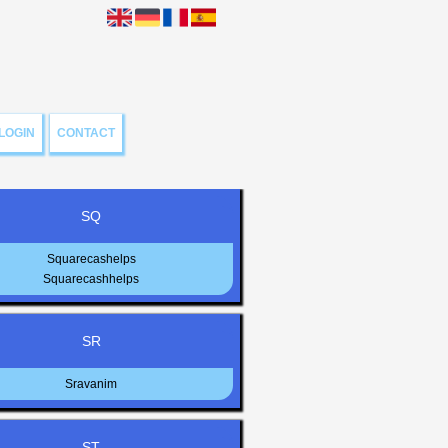
LOGIN
CONTACT
SQ
Squarecashelps
Squarecashhelps
SR
Sravanim
ST