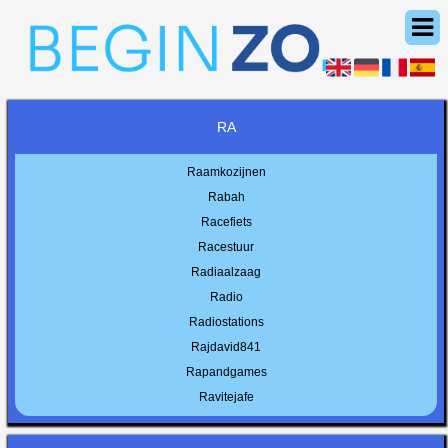
RA
Raamkozijnen
Rabah
Racefiets
Racestuur
Radiaalzaag
Radio
Radiostations
Rajdavid841
Rapandgames
Ravitejafe