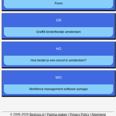
Forex
GR
Graffiti kinderfeestje amsterdam
HO
Hoe bestel je een escort in amsterdam?
WO
Workforce management software symagic
© 2006-2026
Beginzo.nl
|
Pagina maken
|
Privacy Policy
|
Algemene