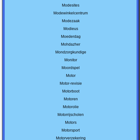
Modesites
Modewinkelcentrum
Modezaak
Modieus
Moederdag
Mohdazher
Mondzorgkundige
Monitor
Moordspel
Motor
Motor-revisie
Motorboot
Motoren
Motorolie
Motorrijscholen
Motors
Motorsport
Motorverzekering