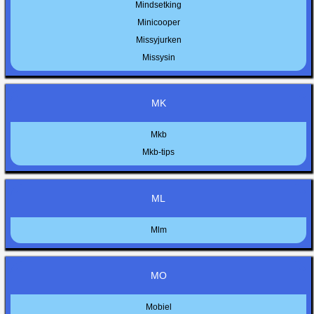
Mindsetking
Minicooper
Missyjurken
Missysin
MK
Mkb
Mkb-tips
ML
Mlm
MO
Mobiel