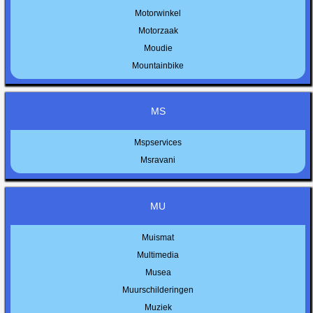
Motorwinkel
Motorzaak
Moudie
Mountainbike
MS
Mspservices
Msravani
MU
Muismat
Multimedia
Musea
Muurschilderingen
Muziek