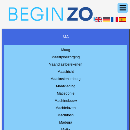
MA
Maag
Maaltijdbezorging
Maandlastberekenen
Maastricht
Maatkastenlimburg
Maatkleding
Macedonie
Machinebouw
Machtelozen
Macintosh
Madeira
Mafia