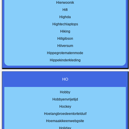
Hierwoonik
Hifi
Highda
Hightechlaptops
Hiking
Hillgibson
Hilversum
Hippegrotematenmode
Hippekinderkleding
HO
Hobby
Hobbyenvrijetijd
Hockey
Hoelangbroedeentortelduif
Hoemaakikeenwebgsite
Holiday