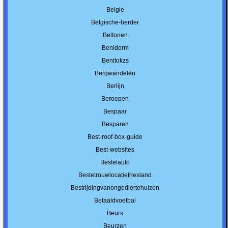
Belgie
Belgische-herder
Beltonen
Benidorm
Benitokzs
Bergwandelen
Berlijn
Beroepen
Bespaar
Besparen
Best-roof-box-guide
Best-websites
Bestelauto
Bestetrouwlocatiefriesland
Bestrijdingvanongediertehuizen
Betaaldvoetbal
Beurs
Beurzen